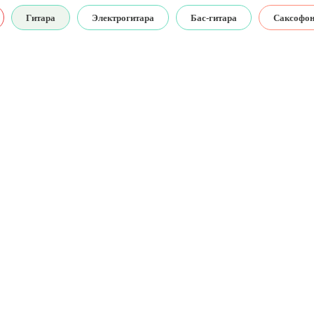
Гитара
Электрогитара
Бас-гитара
Саксофо