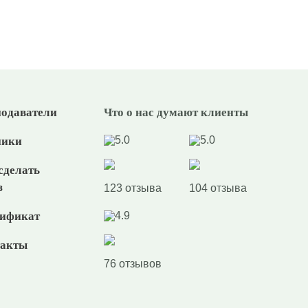
одаватели
Что о нас думают клиенты
5.0
5.0
ники
сделать
з
123 отзыва
104 отзыва
ификат
4.9
такты
76 отзывов