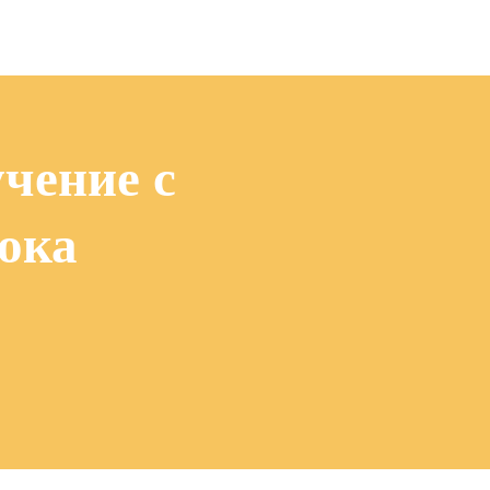
чение с
ока