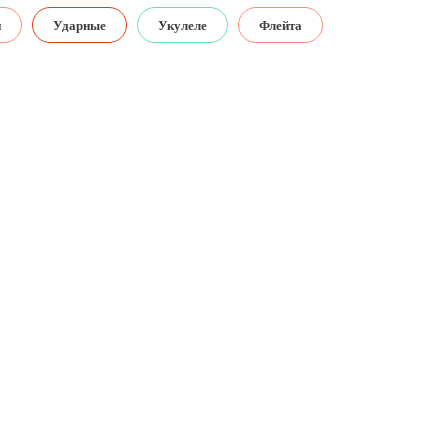
н
Ударные
Укулеле
Флейта