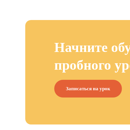
Начните обу
пробного ур
Записаться на урок