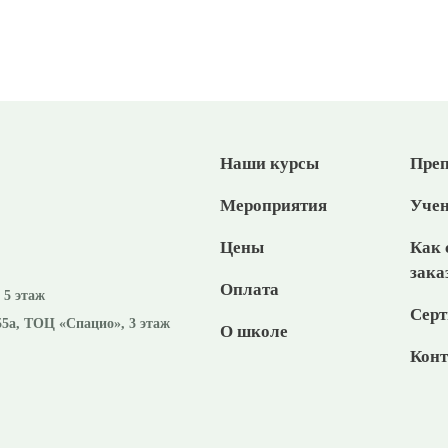
Наши курсы
Преп
Мероприятия
Уче
Цены
Как 
зака
Оплата
, 5 этаж
Серт
55а, ТОЦ «Спацио», 3 этаж
О школе
Кон