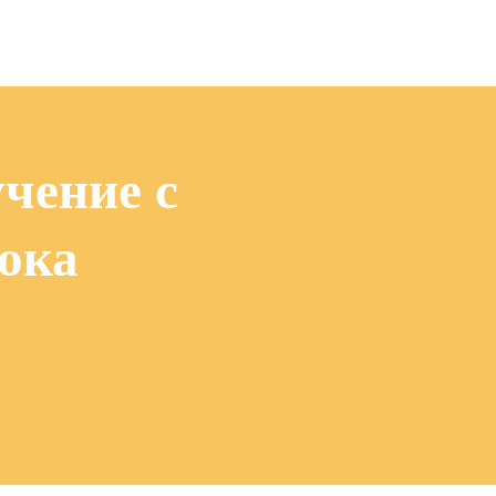
чение с
ока