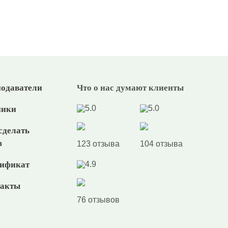
одаватели
Что о нас думают клиенты
5.0
5.0
ники
сделать
з
123 отзыва
104 отзыва
ификат
4.9
такты
76 отзывов