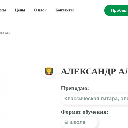
рсы
Цены
О нас
Контакты
Пробны
рович
АЛЕКСАНДР А
Преподаю:
Классическая гитара
,
эл
Формат обучения:
В школе