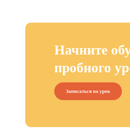
Начните обу
пробного ур
Записаться на урок