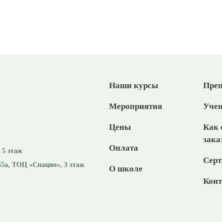
Наши курсы
Преп
Мероприятия
Уче
Цены
Как 
зака
Оплата
, 5 этаж
Серт
55а, ТОЦ «Спацио», 3 этаж
О школе
Кон