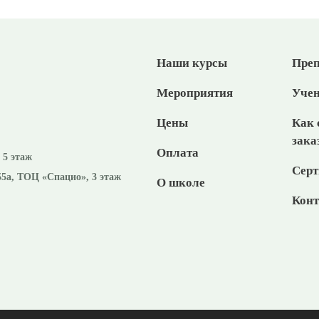
Наши курсы
Преп
Мероприятия
Уче
Цены
Как 
зака
Оплата
, 5 этаж
Серт
55а, ТОЦ «Спацио», 3 этаж
О школе
Кон