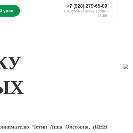
+7 (928) 279-65-09
й урок
г. Ростов-на-Дону 10:00 -
21:00
КУ
ЫХ
принимателю Четин Анна Олеговна, (ИНН