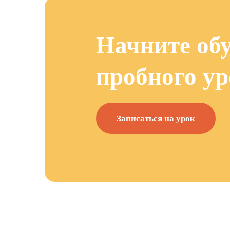
Начните обу
пробного ур
Записаться на урок