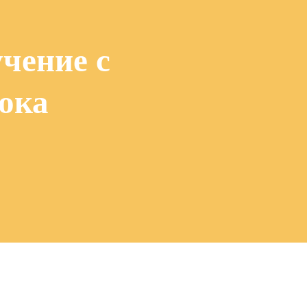
чение с
ока