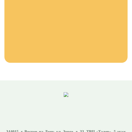
344015
, г.
Ростов-на-Дону
,
ул. Зорге, д. 33, ТРЦ «Талер», 5 этаж