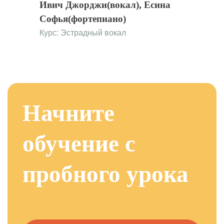
Ивич Джорджи(вокал), Есина
Софья(фортепиано)
Курс:
Эстрадный вокал
Начните
обучение с
пробного урока