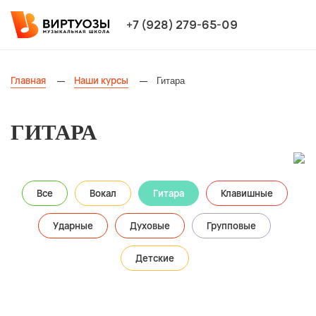
+7 (928) 279-65-09
Главная
Наши курсы
Гитара
—
—
ГИТАРА
Все
Вокал
Гитара
Клавишные
Ударные
Духовые
Групповые
Детские