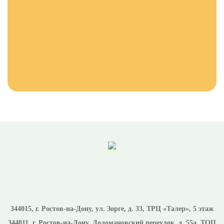
344015
, г.
Ростов-на-Дону
,
ул. Зорге, д. 33, ТРЦ «Талер», 5 этаж
344011
, г.
Ростов-на-Дону
,
Доломановский переулок, д. 55а, ТОЦ