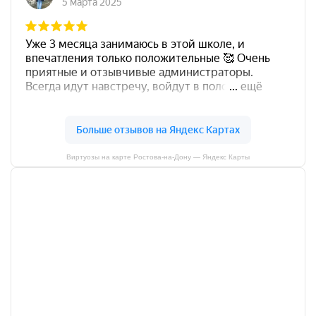
Виртуозы на карте Ростова‑на‑Дону — Яндекс Карты