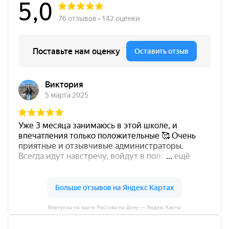
Виртуозы на карте Ростова‑на‑Дону — Яндекс Карты